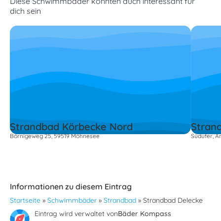
Diese Schwimmbäder könnten auch interessant für
dich sein
Strandbad Körbecke Nord
Stran
Börnigeweg 25, 59519 Möhnesee
Südufer, A
Informationen zu diesem Eintrag
Startseite
»
Schwimmbäder
»
Strandbad
»
Strandbad Delecke
Eintrag wird verwaltet von
Bäder Kompass