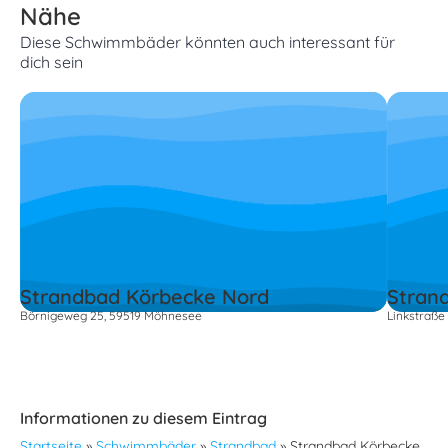
Nähe
Diese Schwimmbäder könnten auch interessant für
dich sein
Strandbad Körbecke Nord
Stran
Börnigeweg 25, 59519 Möhnesee
Linkstraße
Informationen zu diesem Eintrag
Startseite
»
Schwimmbäder
»
Strandbad
»
Strandbad Körbecke