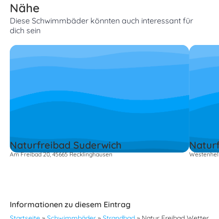
Nähe
Diese Schwimmbäder könnten auch interessant für
dich sein
Naturfreibad Suderwich
Naturf
Am Freibad 20, 45665 Recklinghausen
Westenhel
Informationen zu diesem Eintrag
Startseite
»
Schwimmbäder
»
Strandbad
»
Natur Freibad Wetter