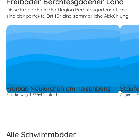
Freibäder Berchtesgadener Land
Diese Freibäder in der Region Berchtesgadener Land
sind der perfekte Ort für eine sommerliche Abkühlung
Freibad Neukirchen am Teisenberg
Stauf
Pfarrhofweg 11, 83364 Neukirchen
Angerstr. 
Alle Schwimmbäder