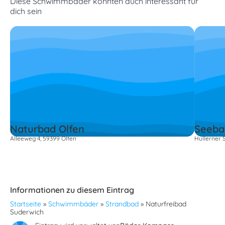
Diese Schwimmbäder könnten auch interessant für
dich sein
Naturbad Olfen
Seeba
Alleeweg 4, 59399 Olfen
Hullerner S
Informationen zu diesem Eintrag
Startseite
»
Schwimmbäder
»
Strandbad
»
Naturfreibad
Suderwich