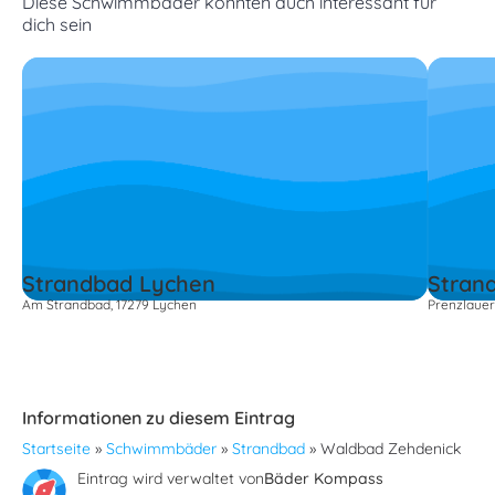
Diese Schwimmbäder könnten auch interessant für
dich sein
Strandbad Lychen
Stran
Am Strandbad, 17279 Lychen
Prenzlauer
Informationen zu diesem Eintrag
Startseite
»
Schwimmbäder
»
Strandbad
»
Waldbad Zehdenick
Eintrag wird verwaltet von
Bäder Kompass