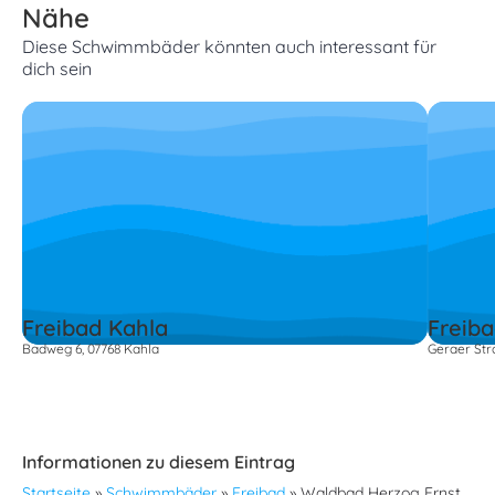
Nähe
Diese Schwimmbäder könnten auch interessant für
dich sein
Freibad Kahla
Freib
Badweg 6, 07768 Kahla
Geraer Str
Informationen zu diesem Eintrag
Startseite
»
Schwimmbäder
»
Freibad
»
Waldbad Herzog Ernst