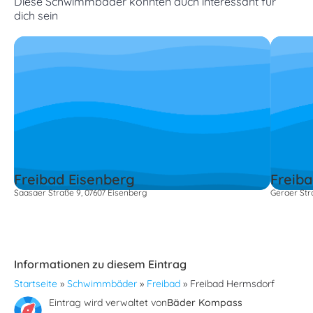
Diese Schwimmbäder könnten auch interessant für
dich sein
Freibad Eisenberg
Freib
Saasaer Straße 9, 07607 Eisenberg
Geraer Str
Informationen zu diesem Eintrag
Startseite
»
Schwimmbäder
»
Freibad
»
Freibad Hermsdorf
Eintrag wird verwaltet von
Bäder Kompass