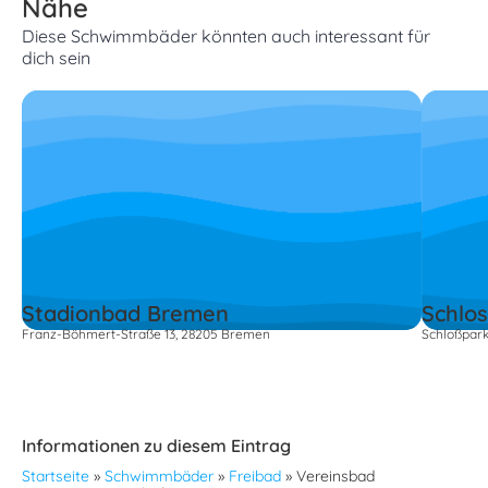
Nähe
Diese Schwimmbäder könnten auch interessant für
dich sein
Stadionbad Bremen
Schlo
Franz-Böhmert-Straße 13, 28205 Bremen
Schloßpar
Informationen zu diesem Eintrag
Startseite
»
Schwimmbäder
»
Freibad
»
Vereinsbad