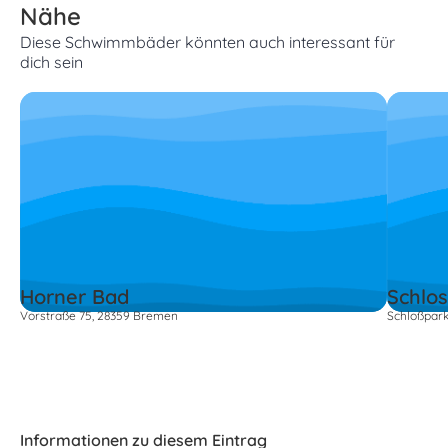
Nähe
Diese Schwimmbäder könnten auch interessant für
dich sein
Horner Bad
Schlo
Vorstraße 75, 28359 Bremen
Schloßpar
Informationen zu diesem Eintrag