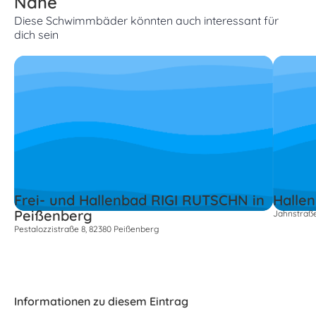
Nähe
Diese Schwimmbäder könnten auch interessant für
dich sein
Frei- und Hallenbad RIGI RUTSCHN in
Halle
Peißenberg
Jahnstraße
Pestalozzistraße 8, 82380 Peißenberg
Informationen zu diesem Eintrag