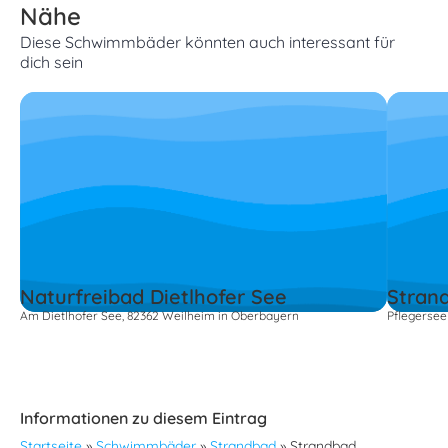
Nähe
Diese Schwimmbäder könnten auch interessant für
dich sein
Naturfreibad Dietlhofer See
Stran
Am Dietlhofer See, 82362 Weilheim in Oberbayern
Pflegersee
Informationen zu diesem Eintrag
Startseite
»
Schwimmbäder
»
Strandbad
»
Strandbad