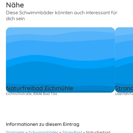
Nähe
Diese Schwimmbäder könnten auch interessant für
dich sein
Naturfreibad Eichmühle
Stran
Eichmühlstraße, 83646 Bad Tölz
Überfahrtw
Informationen zu diesem Eintrag
Startseite
»
Schwimmbäder
»
Strandbad
»
Naturfreibad