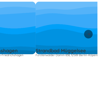
chshagen
Strandbad Müggelsee
n-Friedrichshagen
Fürstenwalder Damm 838, 12589 Berlin–Köpenick