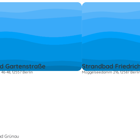
d Gartenstraße
Strandbad Friedri
46-48, 12557 Berlin
Müggelseedamm 216, 12587 Berli
ad Grünau