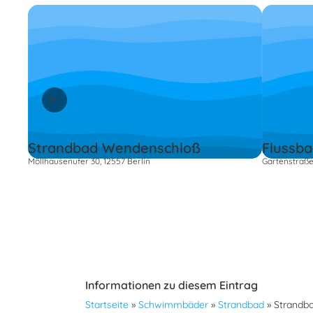
Strandbad Wendenschloß
Flussba
Möllhausenufer 30, 12557 Berlin
Gartenstraße 
Informationen zu diesem Eintrag
Startseite
»
Schwimmbäder
»
Strandbad
»
Strandb