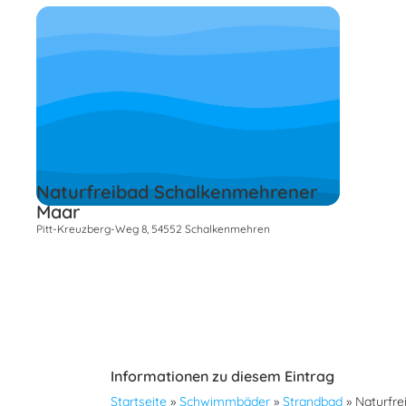
Naturfreibad Schalkenmehrener
Maar
Pitt-Kreuzberg-Weg 8, 54552 Schalkenmehren
Informationen zu diesem Eintrag
Startseite
»
Schwimmbäder
»
Strandbad
»
Naturfre