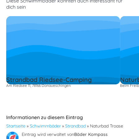
Diese Schwimmbäder könnten auch interessant für
dich sein
Strandbad Riedsee-Camping
Natur
Am Riedsee 11, 78166 Donaueschingen
Beim Freib
Informationen zu diesem Eintrag
Startseite
»
Schwimmbäder
»
Strandbad
»
Naturbad Troase
Eintrag wird verwaltet von
Bäder Kompass