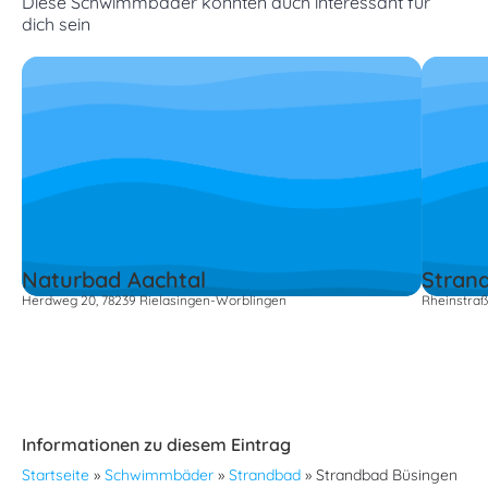
Diese Schwimmbäder könnten auch interessant für
dich sein
Naturbad Aachtal
Stran
Herdweg 20, 78239 Rielasingen-Worblingen
Rheinstraß
Informationen zu diesem Eintrag
Startseite
»
Schwimmbäder
»
Strandbad
»
Strandbad Büsingen