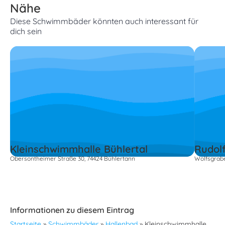
Nähe
Diese Schwimmbäder könnten auch interessant für
dich sein
Kleinschwimmhalle Bühlertal
Rudolf
Obersontheimer Straße 30, 74424 Bühlertann
Wolfsgrabe
Informationen zu diesem Eintrag
Startseite
»
Schwimmbäder
»
Hallenbad
»
Kleinschwimmhalle