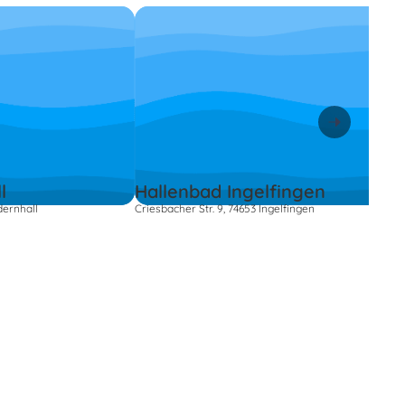
l
Hallenbad Ingelfingen
ernhall
Criesbacher Str. 9, 74653 Ingelfingen