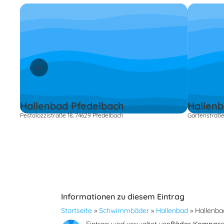
Hallenbad Pfedelbach
Hallenb
Pestalozzistraße 18, 74629 Pfedelbach
Gartenstraße
Informationen zu diesem Eintrag
Startseite
»
Schwimmbäder
»
Hallenbad
»
Hallenba
Eintrag wird verwaltet von
Bäder Kompas