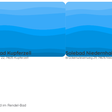
ad Kupferzell
Solebad Niedernhal
 22, 74635 Kupferzell
Brückenwiesenweg 29, 74676 Nied
d im Rendel-Bad
s