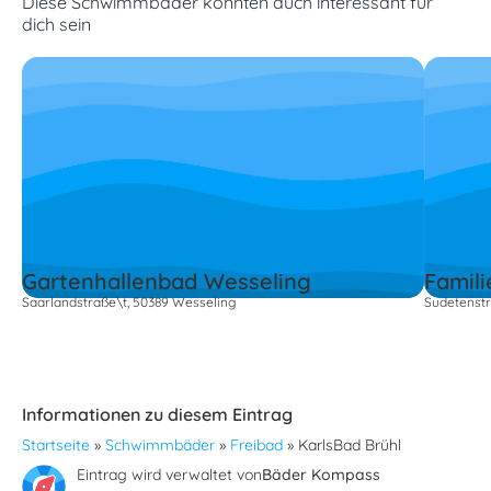
Diese Schwimmbäder könnten auch interessant für
dich sein
Gartenhallenbad Wesseling
Famil
Saarlandstraße\t, 50389 Wesseling
Sudetenstr
Informationen zu diesem Eintrag
Startseite
»
Schwimmbäder
»
Freibad
»
KarlsBad Brühl
Eintrag wird verwaltet von
Bäder Kompass