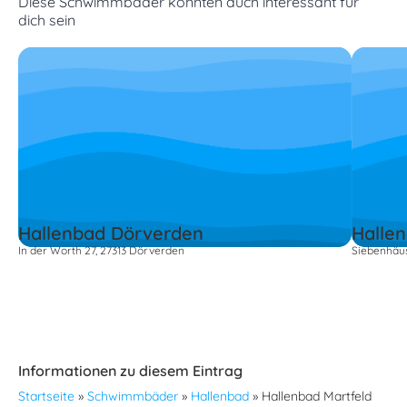
Diese Schwimmbäder könnten auch interessant für
dich sein
Hallenbad Dörverden
Halle
In der Worth 27, 27313 Dörverden
Siebenhäus
Informationen zu diesem Eintrag
Startseite
»
Schwimmbäder
»
Hallenbad
»
Hallenbad Martfeld