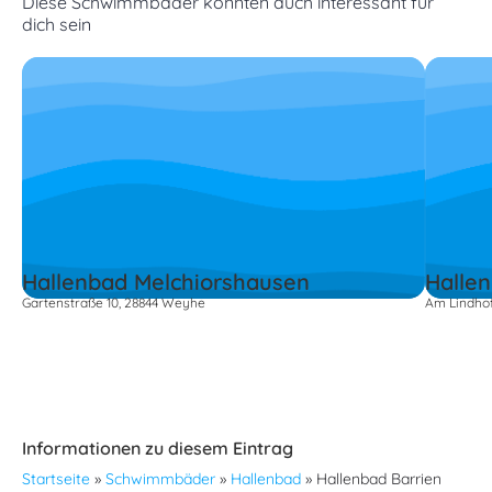
Diese Schwimmbäder könnten auch interessant für
dich sein
Hallenbad Melchiorshausen
Halle
Gartenstraße 10, 28844 Weyhe
Am Lindhof
Informationen zu diesem Eintrag
Startseite
»
Schwimmbäder
»
Hallenbad
»
Hallenbad Barrien