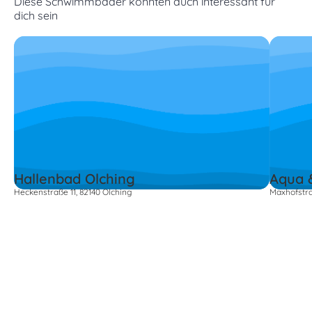
Diese Schwimmbäder könnten auch interessant für
dich sein
Hallenbad Olching
Aqua &
Heckenstraße 11, 82140 Olching
Maxhofstr