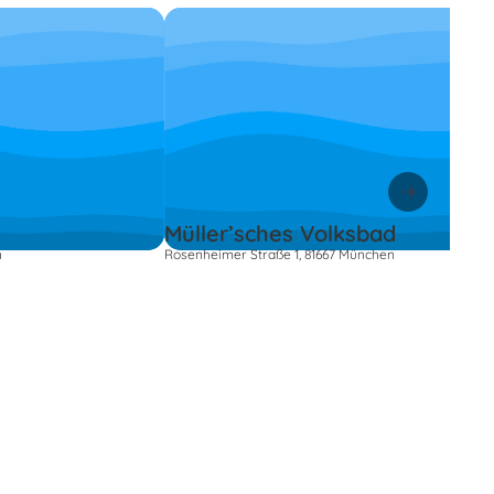
Müller’sches Volksbad
n
Rosenheimer Straße 1, 81667 München