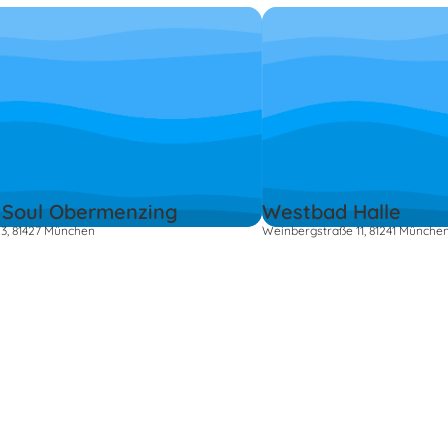
 Soul Obermenzing
Westbad Halle
3, 81427 München
Weinbergstraße 11, 81241 Münche