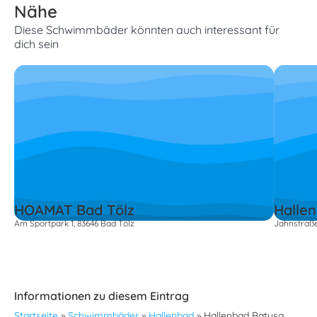
Nähe
Diese Schwimmbäder könnten auch interessant für
dich sein
HOAMAT Bad Tölz
Halle
Am Sportpark 1, 83646 Bad Tölz
Jahnstraße
Informationen zu diesem Eintrag
Startseite
»
Schwimmbäder
»
Hallenbad
»
Hallenbad Batusa