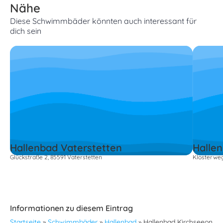
Nähe
Diese Schwimmbäder könnten auch interessant für
dich sein
Hallenbad Vaterstetten
Halle
Glückstraße 2, 85591 Vaterstetten
Klosterweg
Informationen zu diesem Eintrag
Startseite
»
Schwimmbäder
»
Hallenbad
»
Hallenbad Kirchseeon