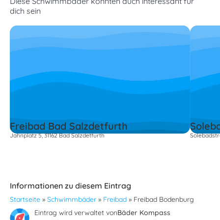
Diese Schwimmbäder könnten auch interessant für
dich sein
Freibad Bad Salzdetfurth
Soleb
Jahnplatz 5, 31162 Bad Salzdetfurth
Solebadstr
Informationen zu diesem Eintrag
Startseite
»
Schwimmbäder
»
Freibad
»
Freibad Bodenburg
Eintrag wird verwaltet von
Bäder Kompass