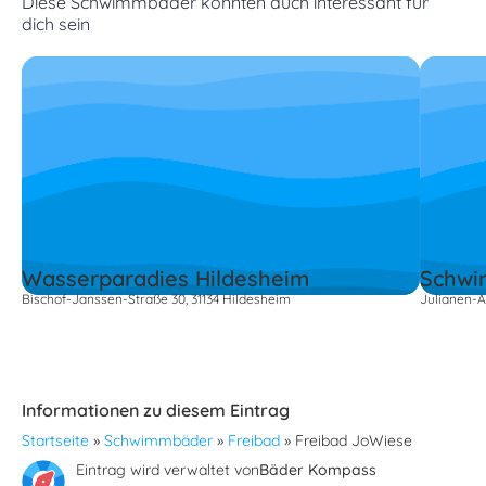
Diese Schwimmbäder könnten auch interessant für
dich sein
Wasserparadies Hildesheim
Schwi
Bischof-Janssen-Straße 30, 31134 Hildesheim
Julianen-A
Informationen zu diesem Eintrag
Startseite
»
Schwimmbäder
»
Freibad
»
Freibad JoWiese
Eintrag wird verwaltet von
Bäder Kompass