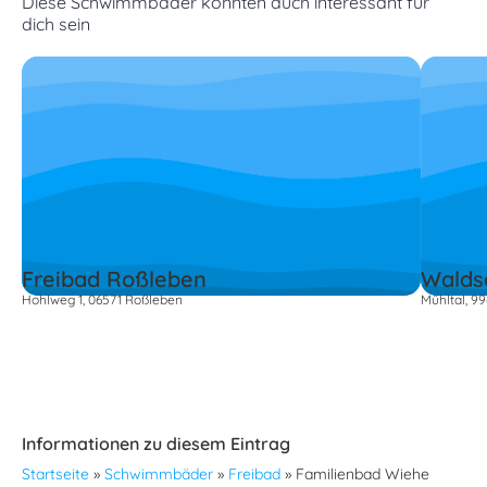
Diese Schwimmbäder könnten auch interessant für
dich sein
Freibad Roßleben
Walds
Hohlweg 1, 06571 Roßleben
Mühltal, 9
Informationen zu diesem Eintrag
Startseite
»
Schwimmbäder
»
Freibad
»
Familienbad Wiehe