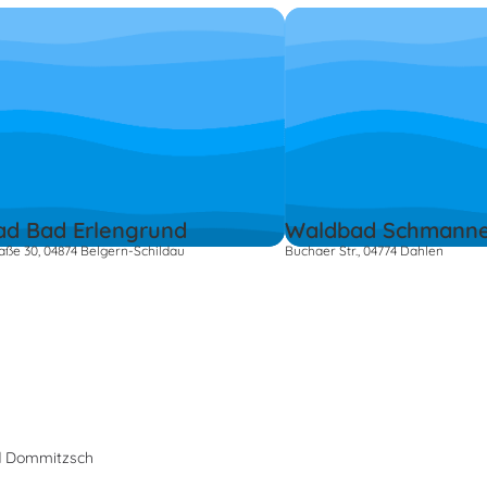
ad Bad Erlengrund
Waldbad Schmanne
aße 30, 04874 Belgern-Schildau
Buchaer Str., 04774 Dahlen
 Dommitzsch
s