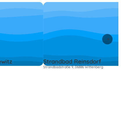
witz
Strandbad Reinsdorf
Strandbadstraße 9, 06886 Wittenberg