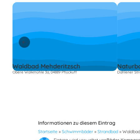
Waldbad Mehderitzsch
Naturb
Obere Walkmühle 3a, 04889 Pflückuff
Dahlener Str
Informationen zu diesem Eintrag
Startseite
»
Schwimmbäder
»
Strandbad
»
Waldbad
Eintrag wird verwaltet von
Bäder Kompas