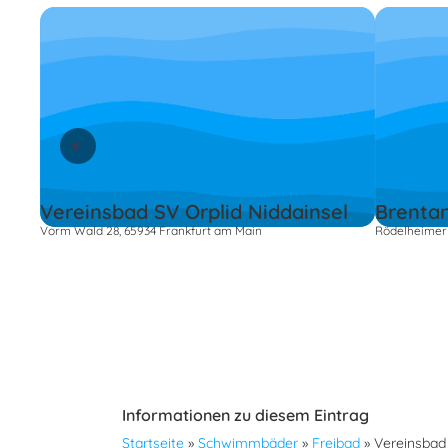
Vereinsbad SV Orplid Niddainsel
Brenta
Vorm Wald 28, 65934 Frankfurt am Main
Rödelheimer 
Informationen zu diesem Eintrag
Startseite
»
Schwimmbäder
»
Freibad
»
Vereinsbad