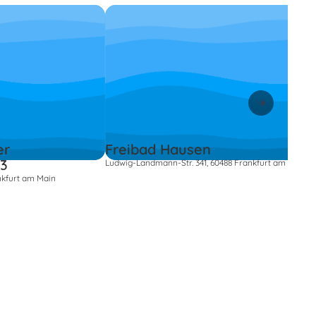
er
Freibad Hausen
93
Ludwig-Landmann-Str. 341, 60488 Frankfurt am Main
nkfurt am Main