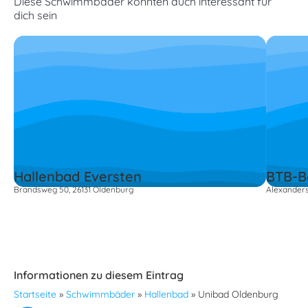
Diese Schwimmbäder könnten auch interessant für
dich sein
Hallenbad Eversten
BTB-B
Brandsweg 50, 26131 Oldenburg
Alexanders
Informationen zu diesem Eintrag
Startseite
»
Schwimmbäder
»
Hallenbad
»
Unibad Oldenburg