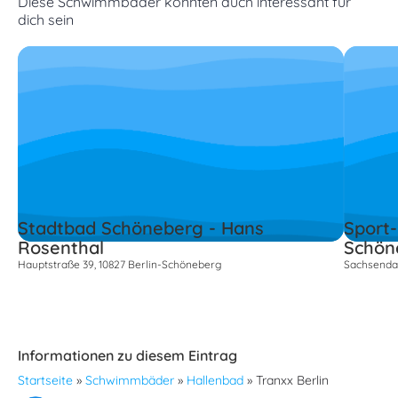
Diese Schwimmbäder könnten auch interessant für
dich sein
Stadtbad Schöneberg - Hans
Sport
Rosenthal
Schön
Hauptstraße 39, 10827 Berlin-Schöneberg
Sachsendam
Informationen zu diesem Eintrag
Startseite
»
Schwimmbäder
»
Hallenbad
»
Tranxx Berlin