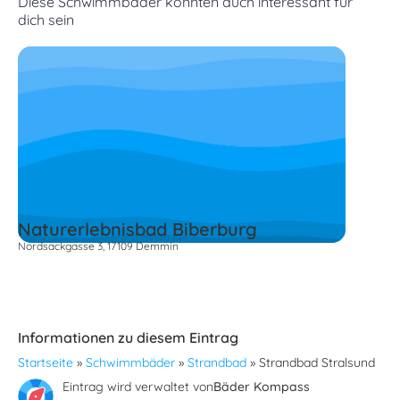
Diese Schwimmbäder könnten auch interessant für
dich sein
Naturerlebnisbad Biberburg
Nordsackgasse 3, 17109 Demmin
Informationen zu diesem Eintrag
Startseite
»
Schwimmbäder
»
Strandbad
»
Strandbad Stralsund
Eintrag wird verwaltet von
Bäder Kompass