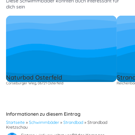
Diese Schwimmbäder könnten auch interessant für
dich sein
Naturbad Osterfeld
Stran
Corseburger Weg, 06721 Osterfeld
Reichenbac
Informationen zu diesem Eintrag
Startseite
»
Schwimmbäder
»
Strandbad
»
Strandbad
Kretzschau