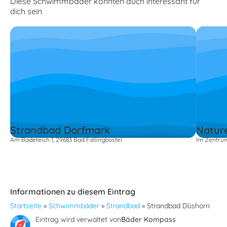
Diese Schwimmbäder könnten auch interessant für
dich sein
Strandbad Dorfmark
Natur
Am Badeteich 1, 29683 Bad Fallingbostel
Im Zentrum
Informationen zu diesem Eintrag
Startseite
»
Schwimmbäder
»
Strandbad
»
Strandbad Düshorn
Eintrag wird verwaltet von
Bäder Kompass