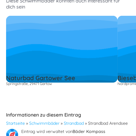
Diese Schwimmbäder könnten auch interessant für
dich sein
Naturbad Gartower See
Biese
Springstraße, 29471 Gartow
Nordprome
Informationen zu diesem Eintrag
Startseite
»
Schwimmbäder
»
Strandbad
»
Strandbad Arendsee
Eintrag wird verwaltet von
Bäder Kompass