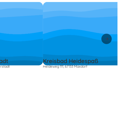
adt
Kreisbad Heidespaß
rstadt
Heideweg 111, 67133 Maxdorf