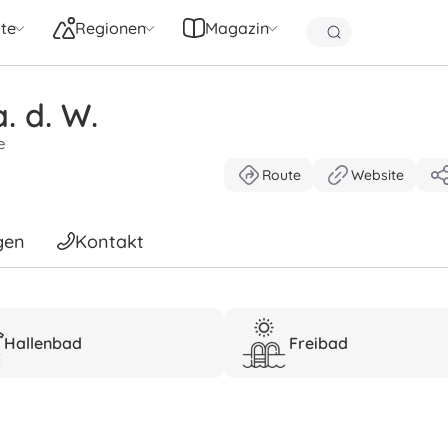
te
Regionen
Magazin
. d. W.
e
Route
Website
gen
Kontakt
Hallenbad
Freibad