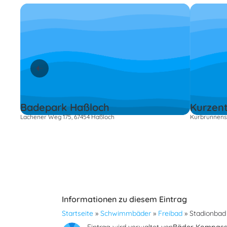
Badepark Haßloch
Kurzen
Lachener Weg 175, 67454 Haßloch
Kurbrunnenst
Informationen zu diesem Eintrag
Startseite
»
Schwimmbäder
»
Freibad
»
Stadionbad 
Eintrag wird verwaltet von
Bäder Kompas