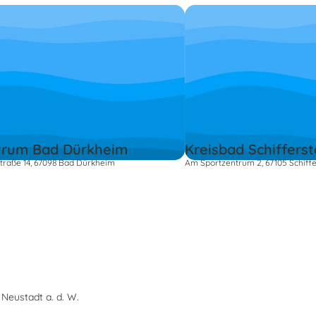
trum Bad Dürkheim
Kreisbad Schifferst
raße 14, 67098 Bad Dürkheim
Am Sportzentrum 2, 67105 Schiffe
Neustadt a. d. W.
s