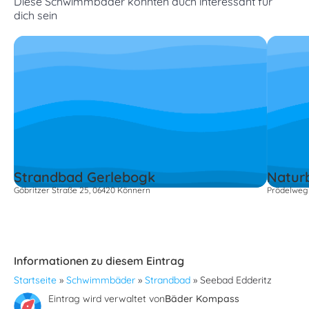
Diese Schwimmbäder könnten auch interessant für
dich sein
Strandbad Gerlebogk
Natur
Göbritzer Straße 25, 06420 Könnern
Prödelweg 
Informationen zu diesem Eintrag
Startseite
»
Schwimmbäder
»
Strandbad
»
Seebad Edderitz
Eintrag wird verwaltet von
Bäder Kompass