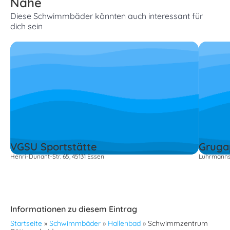
Nähe
Diese Schwimmbäder könnten auch interessant für
dich sein
VGSU Sportstätte
Gruga
Henri-Dunant-Str. 65, 45131 Essen
Lührmannst
Informationen zu diesem Eintrag
Startseite
»
Schwimmbäder
»
Hallenbad
»
Schwimmzentrum