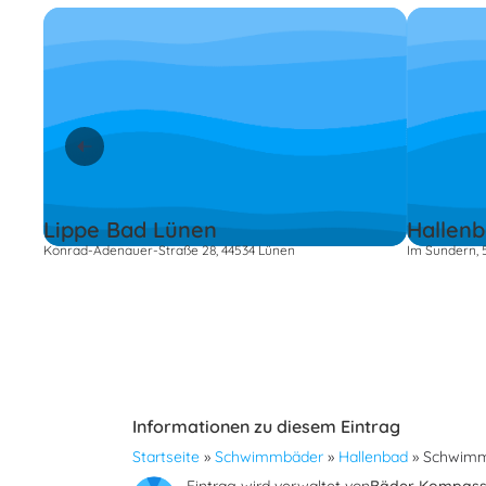
Lippe Bad Lünen
Hallen
Konrad-Adenauer-Straße 28, 44534 Lünen
Im Sundern, 
Informationen zu diesem Eintrag
Startseite
»
Schwimmbäder
»
Hallenbad
»
Schwimm
Eintrag wird verwaltet von
Bäder Kompas