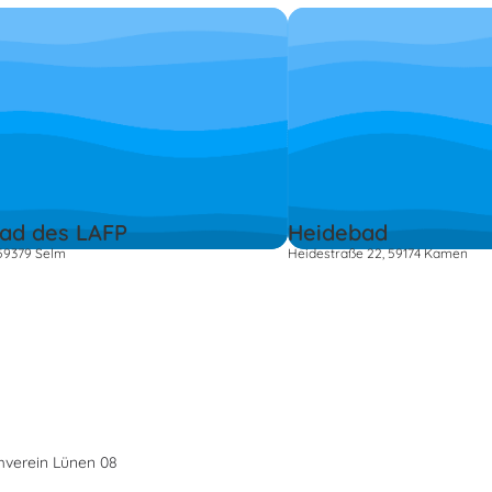
bad des LAFP
Heidebad
59379 Selm
Heidestraße 22, 59174 Kamen
verein Lünen 08
s