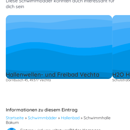
Diese Schwimmbäder könnten auch interessant für
dich sein
Hallenwellen- und Freibad Vechta
H2O H
Dornbusch 45, 49377 Vechta
Schulstraß
Informationen zu diesem Eintrag
Startseite
»
Schwimmbäder
»
Hallenbad
»
Schwimmhalle
Bakum