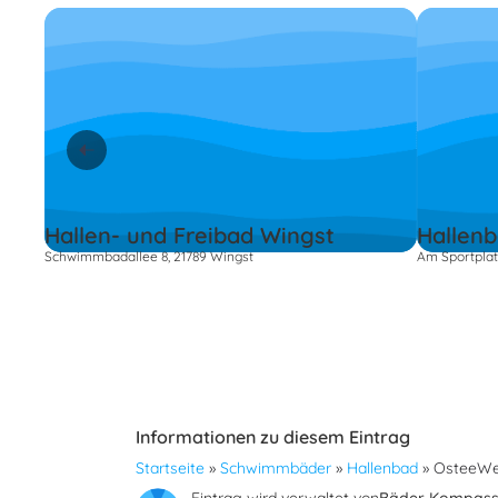
Hallen- und Freibad Wingst
Hallen
Schwimmbadallee 8, 21789 Wingst
Am Sportplat
Informationen zu diesem Eintrag
Startseite
»
Schwimmbäder
»
Hallenbad
»
OsteeWe
Eintrag wird verwaltet von
Bäder Kompas