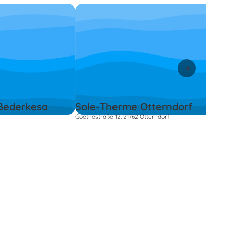
Bederkesa
Sole-Therme Otterndorf
Goethestraße 12, 21762 Otterndorf