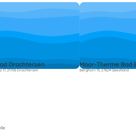
bad Drochtersen
Moor-Therme Bad 
z 17, 21706 Drochtersen
Berghorn 13, 27624 Geestland
lle
s