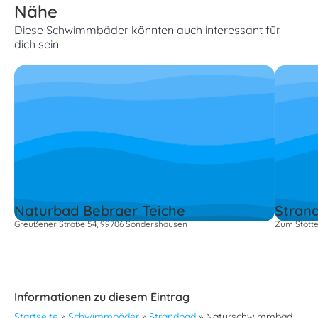
Nähe
Diese Schwimmbäder könnten auch interessant für
dich sein
Naturbad Bebraer Teiche
Stran
Greußener Straße 54, 99706 Sondershausen
Zum Stotte
Informationen zu diesem Eintrag
Startseite
»
Schwimmbäder
»
Strandbad
»
Naturschwimmbad