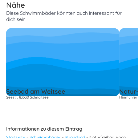
Nähe
Diese Schwimmbäder könnten auch interessant für
dich sein
Seebad am Weitsee
Natur
Seestr., 83530 Schnaitsee
Hinmühler
Informationen zu diesem Eintrag
Startseite
»
Schwimmbäder
»
Strandbad
»
Naturfreibad Haag i.