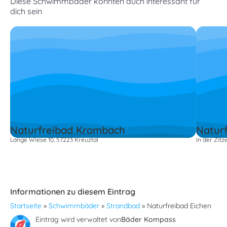
Diese Schwimmbäder könnten auch interessant für
dich sein
Naturfreibad Krombach
Natur
Lange Wiese 10, 57223 Kreuztal
In der Zit
Informationen zu diesem Eintrag
Startseite
»
Schwimmbäder
»
Strandbad
»
Naturfreibad Eichen
Eintrag wird verwaltet von
Bäder Kompass