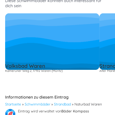
Diese Schwimmbäder könnten auch interessant für
dich sein
Volksbad Waren
Stran
Kameruner Weg 2, 17192 Waren (Müritz)
Alter Markt
Informationen zu diesem Eintrag
Startseite
»
Schwimmbäder
»
Strandbad
»
Naturbad Waren
Eintrag wird verwaltet von
Bäder Kompass