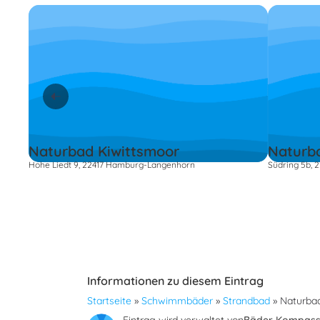
Naturbad Kiwittsmoor
Naturb
Hohe Liedt 9, 22417 Hamburg-Langenhorn
Südring 5b,
Informationen zu diesem Eintrag
Startseite
»
Schwimmbäder
»
Strandbad
»
Naturba
Eintrag wird verwaltet von
Bäder Kompas