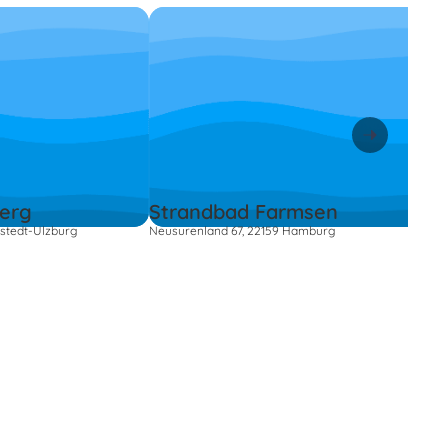
erg
Strandbad Farmsen
stedt-Ulzburg
Neusurenland 67, 22159 Hamburg