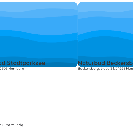
ad Stadtparksee
Naturbad Beckersb
 22303 Hamburg
Beckersbergstraße 34, 24558 Hen
d Oberglinde
s