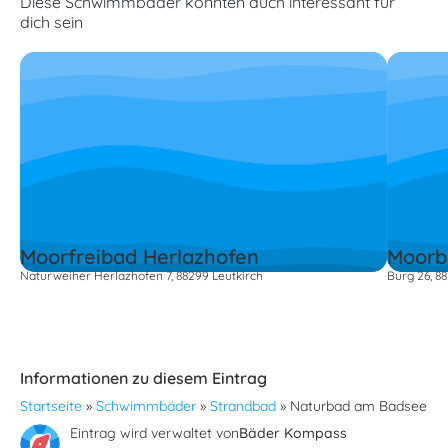
Diese Schwimmbäder könnten auch interessant für
dich sein
Moorfreibad Herlazhofen
Moorb
Naturweiher Herlazhofen 7, 88299 Leutkirch
Burg 26, 8
Informationen zu diesem Eintrag
Startseite
»
Schwimmbäder
»
Strandbad
»
Naturbad am Badsee
Eintrag wird verwaltet von
Bäder Kompass