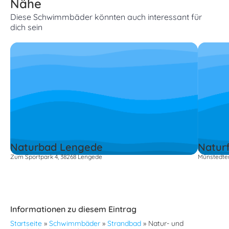
Nähe
Diese Schwimmbäder könnten auch interessant für
dich sein
Naturbad Lengede
Natur
Zum Sportpark 4, 38268 Lengede
Münstedter
Informationen zu diesem Eintrag
Startseite
»
Schwimmbäder
»
Strandbad
»
Natur- und